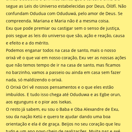
segue as Leis do Universo estabelecidas por Deus, Òlòfí. Não
confundam Odudua com Oduduwá, pelo amor de Deus. Se
compreenda. Mariana e Maria não é a mesma coisa.
Exu que pode premiar ou castigar sem o senso de justiça,
pois segue as leis do universo que são, ação e reação, causa
e efeito e a do mérito.
Podemos enganar todos na casa de santo, mais o nosso
orixá vê o que vai em nosso coração, Exu ver as nossas ações
que não temos tempo de ir na casa de santo, mas ficamos
no barzinho, vamos a passeio ou ainda em casa sem fazer
nada, só maldizendo o orixá.
O Orixá Orí vê nossos pensamentos e o que eles estão
imbuídos. E tudo isso chega até Oduduwa e as Egbe orun,
aos egunguns e o pior aos Isekas.
O resto já sabem, eu sou o Baba e Oba Alexandre de Exu,
sou da nação Ketú e quero te ajudar dando uma boa
orientação e ela é de graça. Beijos no seu coração que leu
tudo e um ano novo cheio de realizações. Muita paz e axé.