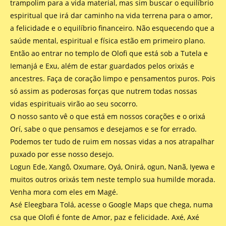
trampolim para a vida material, mas sim buscar o equilíbrio
espiritual que irá dar caminho na vida terrena para o amor,
a felicidade e o equilíbrio financeiro. Não esquecendo que a
saúde mental, espiritual e física estão em primeiro plano.
Então ao entrar no templo de Olofi que está sob a Tutela e
Iemanjá e Exu, além de estar guardados pelos orixás e
ancestres. Faça de coração limpo e pensamentos puros. Pois
só assim as poderosas forças que nutrem todas nossas
vidas espirituais virão ao seu socorro.
O nosso santo vê o que está em nossos corações e o orixá
Orí, sabe o que pensamos e desejamos e se for errado.
Podemos ter tudo de ruim em nossas vidas a nos atrapalhar
puxado por esse nosso desejo.
Logun Ede, Xangô, Oxumare, Oyá, Onirá, ogun, Nanã, Iyewa e
muitos outros orixás tem neste templo sua humilde morada.
Venha mora com eles em Magé.
Asé Eleegbara Tolá, acesse o Google Maps que chega, numa
csa que Olofi é fonte de Amor, paz e felicidade. Axé, Axé