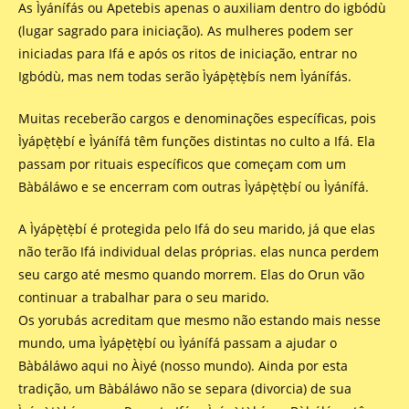
As Ìyánífás ou Apetebis apenas o auxiliam dentro do igbódù
(lugar sagrado para iniciação). As mulheres podem ser
iniciadas para Ifá e após os ritos de iniciação, entrar no
Igbódù, mas nem todas serão Ìyápẹ̀tẹ̀bís nem Ìyánífás.
Muitas receberão cargos e denominações específicas, pois
Ìyápẹ̀tẹ̀bí e Ìyánífá têm funções distintas no culto a Ifá. Ela
passam por rituais específicos que começam com um
Bàbáláwo e se encerram com outras Ìyápẹ̀tẹ̀bí ou Ìyánífá.
A Ìyápẹ̀tẹ̀bí é protegida pelo Ifá do seu marido, já que elas
não terão Ifá individual delas próprias. elas nunca perdem
seu cargo até mesmo quando morrem. Elas do Orun vão
continuar a trabalhar para o seu marido.
Os yorubás acreditam que mesmo não estando mais nesse
mundo, uma Ìyápẹ̀tẹ̀bí ou Ìyánífá passam a ajudar o
Bàbáláwo aqui no Àiyé (nosso mundo). Ainda por esta
tradição, um Bàbáláwo não se separa (divorcia) de sua