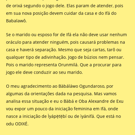
de orixá segundo o jogo dele. Elas param de atender, pois
em sua nova posição devem cuidar da casa e do Ifá do
Babalawô.
Se o marido ou esposo for de Ifá ela não deve usar nenhum
oráculo para atender ninguém, pois causará problemas na
casa e haverá separação. Mesmo que seja cartas, tarô ou
qualquer tipo de adivinhação. Jogo de búzios nem pensar.
Pois o marido representa Orunmilá. Que a procurar para
jogo ele deve conduzir ao seu marido.
O meu agradecimento ao Bàbáláwo Ogundaroso, por
algumas da orientações dada na pesquisa. Mas vamos
analisa essa situação e eu o Bàbá e Oba Alexandre de Exu
vou expor um pouco da iniciação feminina em Ifá, onde
nasce a iniciação de Ìyápẹ̀tẹ̀bí ou de ìyánifá. Que está no
odu ODIXÉ.