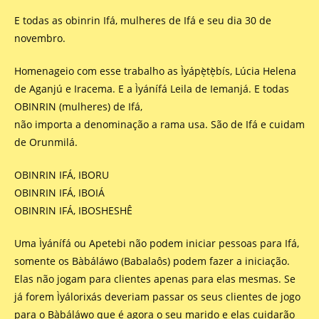
E todas as obinrin Ifá, mulheres de Ifá e seu dia 30 de
novembro.
Homenageio com esse trabalho as Ìyápẹ̀tẹ̀bís, Lúcia Helena
de Aganjú e Iracema. E a Ìyánífá Leila de Iemanjá. E todas
OBINRIN (mulheres) de Ifá,
não importa a denominação a rama usa. São de Ifá e cuidam
de Orunmilá.
OBINRIN IFÁ, IBORU
OBINRIN IFÁ, IBOIÁ
OBINRIN IFÁ, IBOSHESHÊ
Uma Ìyánífá ou Apetebi não podem iniciar pessoas para Ifá,
somente os Bàbáláwo (Babalaôs) podem fazer a iniciação.
Elas não jogam para clientes apenas para elas mesmas. Se
já forem Ìyálorixás deveriam passar os seus clientes de jogo
para o Bàbáláwo que é agora o seu marido e elas cuidarão