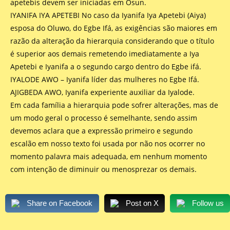
apetebis devem ser iniciadas em Osun.
IYANIFA IYA APETEBI No caso da Iyanifa Iya Apetebi (Aiya)
esposa do Oluwo, do Egbe Ifá, as exigências são maiores em
razão da alteração da hierarquia considerando que o título
é superior aos demais remetendo imediatamente a Iya
Apetebi e Iyanifa a o segundo cargo dentro do Egbe ifá.
IYALODE AWO – Iyanifa líder das mulheres no Egbe Ifá.
AJIGBEDA AWO, Iyanifa experiente auxiliar da Iyalode.
Em cada família a hierarquia pode sofrer alterações, mas de
um modo geral o processo é semelhante, sendo assim
devemos aclara que a expressão primeiro e segundo
escalão em nosso texto foi usada por não nos ocorrer no
momento palavra mais adequada, em nenhum momento
com intenção de diminuir ou menosprezar os demais.
Share on Facebook
Post on X
Follow us