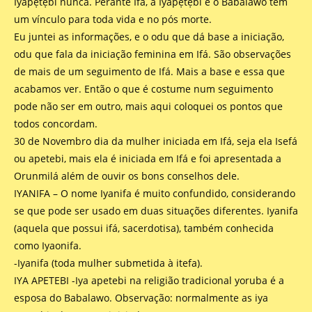
Ìyápẹ̀tẹ̀bí nunca. Perante Ifá, a Ìyápẹ̀tẹ̀bí e o Bàbáláwo têm
um vínculo para toda vida e no pós morte.
Eu juntei as informações, e o odu que dá base a iniciação,
odu que fala da iniciação feminina em Ifá. São observações
de mais de um seguimento de Ifá. Mais a base e essa que
acabamos ver. Então o que é costume num seguimento
pode não ser em outro, mais aqui coloquei os pontos que
todos concordam.
30 de Novembro dia da mulher iniciada em Ifá, seja ela Isefá
ou apetebi, mais ela é iniciada em Ifá e foi apresentada a
Orunmilá além de ouvir os bons conselhos dele.
IYANIFA – O nome Iyanifa é muito confundido, considerando
se que pode ser usado em duas situações diferentes. Iyanifa
(aquela que possui ifá, sacerdotisa), também conhecida
como Iyaonifa.
-Iyanifa (toda mulher submetida à itefa).
IYA APETEBI -Iya apetebi na religião tradicional yoruba é a
esposa do Babalawo. Observação: normalmente as iya