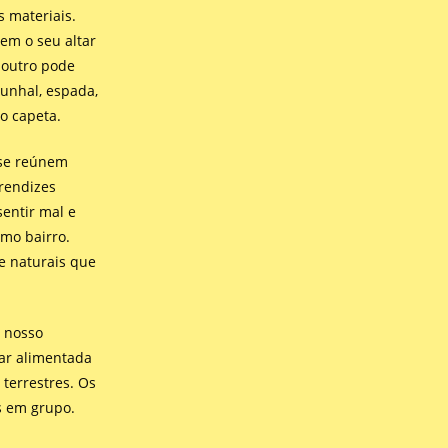
 materiais.
em o seu altar
e outro pode
punhal, espada,
 o capeta.
 se reúnem
prendizes
entir mal e
mo bairro.
e naturais que
o nosso
tar alimentada
 terrestres. Os
s em grupo.