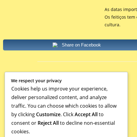
As datas import
Os feitiços tem
cultura.
Share on Facebook
VOCÊ TAMBÉM PODE GOSTAR
We respect your privacy
Cookies help us improve your experience,
AXÉ E CUMEEIRA
deliver personalized content, and analyze
19/05/2021
traffic. You can choose which cookies to allow
by clicking
Customize
. Click
Accept All
to
consent or
Reject All
to decline non-essential
cookies.