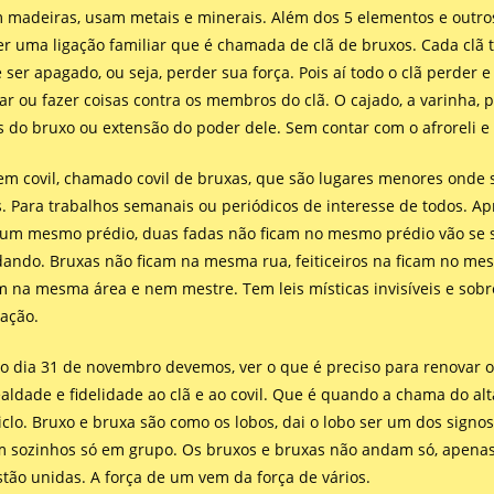
 madeiras, usam metais e minerais. Além dos 5 elementos e outros
r uma ligação familiar que é chamada de clã de bruxos. Cada clã t
ser apagado, ou seja, perder sua força. Pois aí todo o clã perder 
ar ou fazer coisas contra os membros do clã. O cajado, a varinha, 
es do bruxo ou extensão do poder dele. Sem contar com o afroreli e
 em covil, chamado covil de bruxas, que são lugares menores onde
. Para trabalhos semanais ou periódicos de interesse de todos. A
m mesmo prédio, duas fadas não ficam no mesmo prédio vão se s
ndo. Bruxas não ficam na mesma rua, feiticeiros na ficam no mes
 na mesma área e nem mestre. Tem leis místicas invisíveis e sobr
ação.
o dia 31 de novembro devemos, ver o que é preciso para renovar 
aldade e fidelidade ao clã e ao covil. Que é quando a chama do al
clo. Bruxo e bruxa são como os lobos, dai o lobo ser um dos signos
m sozinhos só em grupo. Os bruxos e bruxas não andam só, apena
ão unidas. A força de um vem da força de vários.