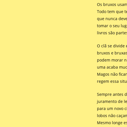
Os bruxos usam
Todo tem que te
que nunca deve 
tomar o seu lug
livros são part
O clã se divide
bruxos e bruxas
podem morar nu
uma acaba muda
Magos não ficam
regem essa situ
Sempre antes d
juramento de le
para um novo ci
lobos não caça
Mesmo longe est