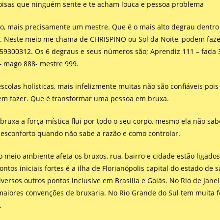
coisas que ninguém sente e te acham louca e pessoa problema
o, mais precisamente um mestre. Que é o mais alto degrau dentro
s. Neste meio me chama de CHRISPINO ou Sol da Noite, podem faze
59300312. Os 6 degraus e seus números são; Aprendiz 111 – fada 
7 – mago 888- mestre 999.
escolas holísticas, mais infelizmente muitas não são confiáveis po
em fazer. Que é transformar uma pessoa em bruxa.
bruxa a força mística flui por todo o seu corpo, mesmo ela não sa
desconforto quando não sabe a razão e como controlar.
o meio ambiente afeta os bruxos, rua, bairro e cidade estão ligados
ntos iniciais fortes é a ilha de Florianópolis capital do estado de 
iversos outros pontos inclusive em Brasília e Goiás. No Rio de Janei
maiores convenções de bruxaria. No Rio Grande do Sul tem muita 
.