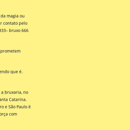
 da magia ou
r contato pelo
333– bruxo 666
is prometem
bendo que é.
 a bruxaria, no
santa Catarina.
ro e São Paulo é
força com