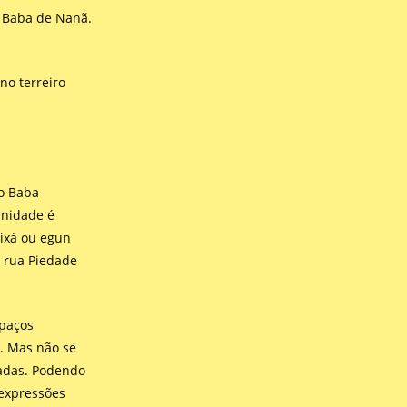
o Baba de Nanã.
no terreiro
 o Baba
rnidade é
ixá ou egun
a rua Piedade
spaços
o. Mas não se
radas. Podendo
 expressões