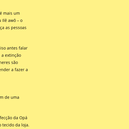
 é mais um
 Ilê awô – o
ça as pessoas
iso antes falar
 a extinção
heres são
nder a fazer a
gum de uma
nfecção da Opá
tecido da loja.