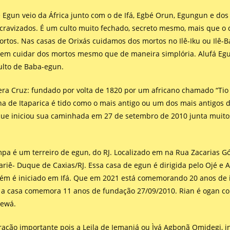
e Egun veio da África junto com o de Ifá, Egbé Orun, Egungun e dos
cravizados. É um culto muito fechado, secreto mesmo, mais que o d
rtos. Nas casas de Orixás cuidamos dos mortos no Ilê-Iku ou Ilê-Ba
sem cuidar dos mortos mesmo que de maneira simplória. Alufá E
ulto de Baba-egun.
era Cruz: fundado por volta de 1820 por um africano chamado “Tio
lha de Itaparica é tido como o mais antigo ou um dos mais antigos d
que iniciou sua caminhada em 27 de setembro de 2010 junta muitos
mpa é um terreiro de egun, do RJ. Localizado em na Rua Zacarias Gói
riê- Duque de Caxias/RJ. Essa casa de egun é dirigida pelo Ojé e 
ém é iniciado em Ifá. Que em 2021 está comemorando 20 anos de 
e a casa comemora 11 anos de fundação 27/09/2010. Rian é ogan c
rewá.
ão importante pois a Leila de Iemanjá ou Ìyá Agbonã Omidegi, in