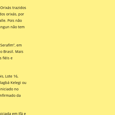
 Orixás trazidos
os orixás, por
lle. Pois não
gungun não tem
 Serafim”, em
o Brasil. Mais
 fiéis e
s, Lote 16,
Alagbá Kelegi ou
iniciado no
onfirmado da
iciada em Ifá e