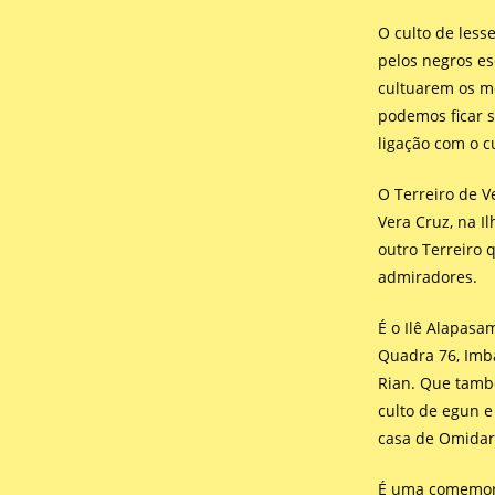
O culto de less
pelos negros es
cultuarem os mo
podemos ficar 
ligação com o c
O Terreiro de V
Vera Cruz, na I
outro Terreiro 
admiradores.
É o Ilê Alapasa
Quadra 76, Imba
Rian. Que tamb
culto de egun 
casa de Omida
É uma comemoraç