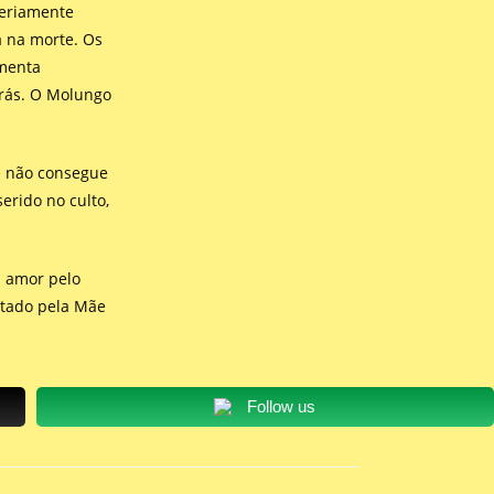
seriamente
a na morte. Os
imenta
trás. O Molungo
 e não consegue
erido no culto,
u amor pelo
rtado pela Mãe
Follow us