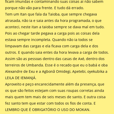
ficam imundas e contaminando suas coisas ai não sabem
porque não vão para frente. E tudo dá errado.
Tem um Itan que fala da Taioba, que sempre chegava
atrasada, não ia e saia antes da hora programada, o que
aconteci, neste itan a taioba sempre se dava mal em tudo.
Pois ao chegar tarde pegava a carga pois as coisas dela
estava sempre incompleta. Quando não ia todos se
limpavam das cargas e ela ficava com carga dela e dos
outros. E quando saia entes da hora levava a carga de todos.
Assim são as pessoas dentro das casas de Axé, dentro dos
terreiros de Umbanda. Esse é o recado que eu o babá e oba
Alexandre de Exu e a Agbonã Omidegi, Apetebi, oyekubika a
LEILA DE IEMANJÁ.
Aproveito e peço encarecidamente além da presença, que
os que são feitos estejam com suas roupas corretas ainda
mais quem tem mais de seis meses de santo. E outra coisa
fez santo tem que estar com todos os fios de conta. E
LEMBRO QUE É OBRIGATÓRIO O USO DO MOKAN.