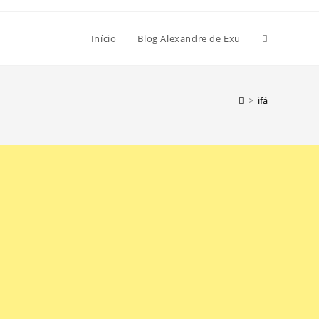
Início
Blog Alexandre de Exu
>
ifá