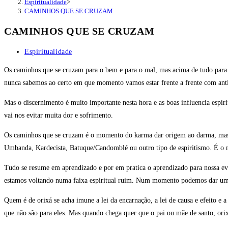
Espiritualidade
>
CAMINHOS QUE SE CRUZAM
CAMINHOS QUE SE CRUZAM
Categoria
Espiritualidade
do
Os caminhos que se cruzam para o bem e para o mal, mas acima de tudo para 
post:
nunca sabemos ao certo em que momento vamos estar frente a frente com anti
Mas o discernimento é muito importante nesta hora e as boas influencia espir
vai nos evitar muita dor e sofrimento.
Os caminhos que se cruzam é o momento do karma dar origem ao darma, mas 
Umbanda, Kardecista, Batuque/Candomblé ou outro tipo de espiritismo. É o mo
Tudo se resume em aprendizado e por em pratica o aprendizado para nossa evo
estamos voltando numa faixa espiritual ruim. Num momento podemos dar um 
Quem é de orixá se acha imune a lei da encarnação, a lei de causa e efeito e
que não são para eles. Mas quando chega quer que o pai ou mãe de santo, ori