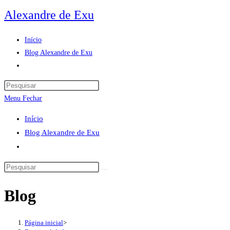
Ir
Alexandre de Exu
para
o
Início
conteúdo
Blog Alexandre de Exu
Alternar
pesquisa
Pressione
do
a
Menu
Fechar
site
tecla
Início
“Esc”
Blog Alexandre de Exu
para
Alternar
fechar
pesquisa
o
Pesquisar
do
painel
neste
site
de
Blog
site
pesquisa.
Página inicial
>