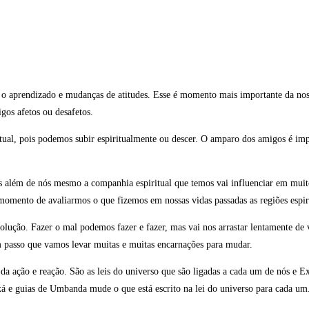
o aprendizado e mudanças de atitudes. Esse é momento mais importante da nossa
gos afetos ou desafetos.
itual, pois podemos subir espiritualmente ou descer. O amparo dos amigos é im
além de nós mesmo a companhia espiritual que temos vai influenciar em muito
mento de avaliarmos o que fizemos em nossas vidas passadas as regiões espiri
lução. Fazer o mal podemos fazer e fazer, mas vai nos arrastar lentamente de
passo que vamos levar muitas e muitas encarnações para mudar.
 a da ação e reação. São as leis do universo que são ligadas a cada um de nós 
xá e guias de Umbanda mude o que está escrito na lei do universo para cada um