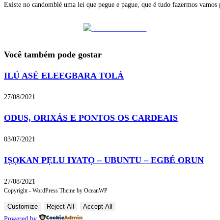
Existe no candomblé uma lei que pegue e pague, que é tudo fazermos vamos p
Share on Facebook
Você também pode gostar
ILÚ ASÉ ELEEGBARA TOLÁ
27/08/2021
ODUS, ORIXÁS E PONTOS OS CARDEAIS
03/07/2021
IṢỌKAN PẸLU IYATỌ – UBUNTU – EGBÉ ORUN
27/08/2021
Copyright - WordPress Theme by OceanWP
Customize
Reject All
Accept All
Powered by