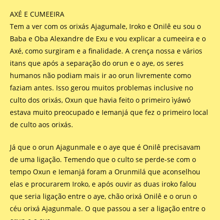
AXÉ E CUMEEIRA
Tem a ver com os orixás Ajagumale, Iroko e Onilê eu sou o
Baba e Oba Alexandre de Exu e vou explicar a cumeeira e o
Axé, como surgiram e a finalidade. A crença nossa e vários
itans que após a separação do orun e o aye, os seres
humanos não podiam mais ir ao orun livremente como
faziam antes. Isso gerou muitos problemas inclusive no
culto dos orixás, Oxun que havia feito o primeiro ìyáwó
estava muito preocupado e Iemanjá que fez o primeiro local
de culto aos orixás.
Já que o orun Ajagunmale e o aye que é Onilê precisavam
de uma ligação. Temendo que o culto se perde-se com o
tempo Oxun e Iemanjá foram a Orunmilá que aconselhou
elas e procurarem Iroko, e após ouvir as duas iroko falou
que seria ligação entre o aye, chão orixá Onilê e o orun o
céu orixá Ajagunmale. O que passou a ser a ligação entre o