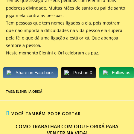
Temos que assegurar seus pedidos com Elenini a mais
poderosa divindade. Muitas Mães de santo ou pai de santo
jogam ela contra as pessoas.
Tem pessoas que tem nomes ligados a ela, pois mostram
que não importa a dificuldades na vida pessoa ela supera
pela fé, o que dá uma ligação a está orixá. Que abençoa
sempre a pessoa.
Neste momento Elenini e Orí celebram as paz.
Share on Facebook
Post on X
Follow us
TAGS
:
ELENINI A ORIXÁ
VOCÊ TAMBÉM PODE GOSTAR
COMO TRABALHAR COM ODU E ORIXÁ PARA
VENCER NA VIDA!