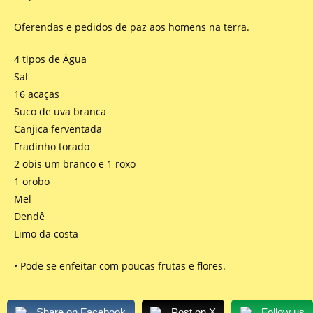
Oferendas e pedidos de paz aos homens na terra.
4 tipos de Água
Sal
16 acaças
Suco de uva branca
Canjica ferventada
Fradinho torado
2 obis um branco e 1 roxo
1 orobo
Mel
Dendê
Limo da costa
• Pode se enfeitar com poucas frutas e flores.
Share on Facebook
Post on X
Follow us